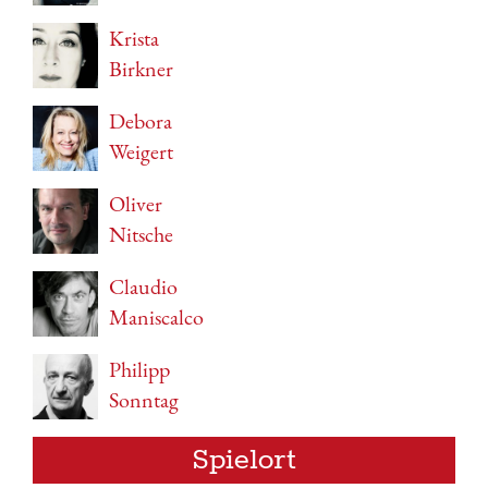
Krista
Birkner
Debora
Weigert
Oliver
Nitsche
Claudio
Maniscalco
Philipp
Sonntag
Spielort