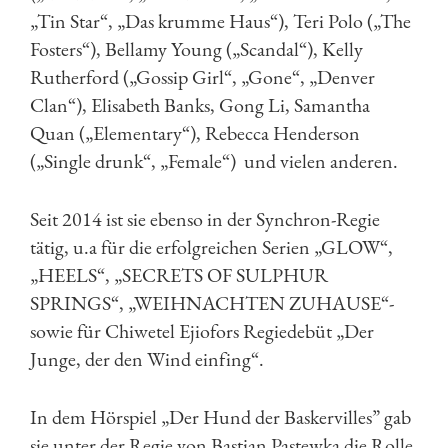
„Tin Star“, „Das krumme Haus“), Teri Polo („The
Fosters“), Bellamy Young („Scandal“), Kelly
Rutherford („Gossip Girl“, „Gone“, „Denver
Clan“), Elisabeth Banks, Gong Li, Samantha
Quan („Elementary“), Rebecca Henderson
(„Single drunk“, „Female“) und vielen anderen.
Seit 2014 ist sie ebenso in der Synchron-Regie
tätig, u.a für die erfolgreichen Serien „GLOW“,
„HEELS“, „SECRETS OF SULPHUR
SPRINGS“, „WEIHNACHTEN ZUHAUSE“-
sowie für Chiwetel Ejiofors Regiedebüt „Der
Junge, der den Wind einfing“.
In dem Hörspiel „Der Hund der Baskervilles” gab
sie unter der Regie von Bastian Pastewka die Rolle