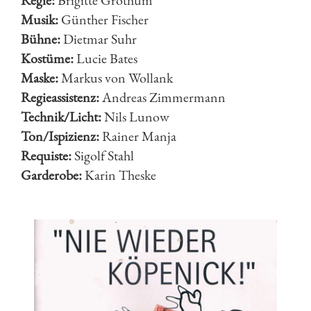
Regie:
Brigitte Grothum
Musik:
Günther Fischer
Bühne:
Dietmar Suhr
Kostüme:
Lucie Bates
Maske:
Markus von Wollank
Regieassistenz:
Andreas Zimmermann
Technik/Licht:
Nils Lunow
Ton/Ispizienz:
Rainer Manja
Requiste:
Sigolf Stahl
Garderobe:
Karin Theske